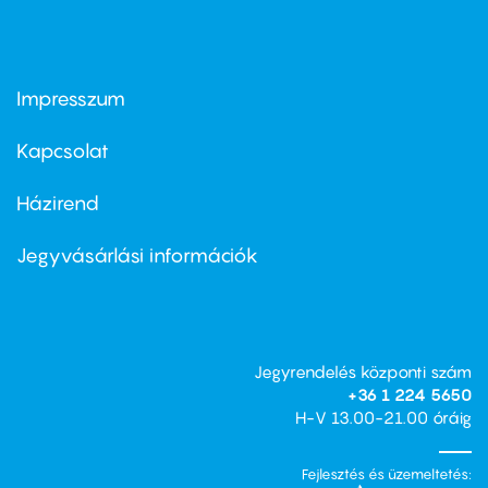
Impresszum
Footer
menu
first
Kapcsolat
Házirend
Footer
menu
second
Jegyvásárlási információk
Jegyrendelés központi szám
+36 1 224 5650
H-V 13.00-21.00 óráig
Fejlesztés és üzemeltetés: