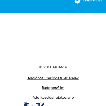
© 2011 ARTMozi
Footer
other
links
Általános Szerződési Feltételek
BudapestFilm
Adatkezelési tájékoztató