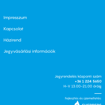
Impresszum
Footer
menu
first
Kapcsolat
Házirend
Footer
menu
second
Jegyvásárlási információk
Jegyrendelés központi szám
+36 1 224 5650
H-V 13.00-21.00 óráig
Fejlesztés és üzemeltetés: