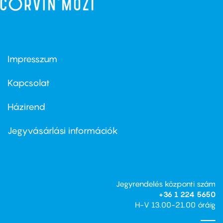
Impresszum
Footer
menu
first
Kapcsolat
Házirend
Footer
menu
second
Jegyvásárlási információk
Jegyrendelés központi szám
+36 1 224 5650
H-V 13.00-21.00 óráig