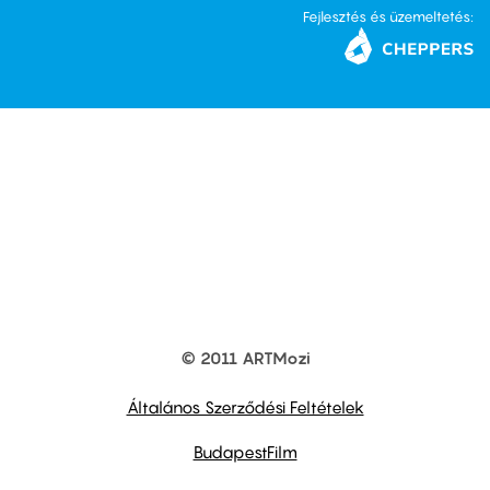
Fejlesztés és üzemeltetés:
© 2011 ARTMozi
Footer
other
links
Általános Szerződési Feltételek
BudapestFilm