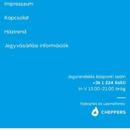
Impresszum
Footer
menu
first
Kapcsolat
Házirend
Footer
menu
second
Jegyvásárlási információk
Jegyrendelés központi szám
+36 1 224 5650
H-V 13.00-21.00 óráig
Fejlesztés és üzemeltetés: