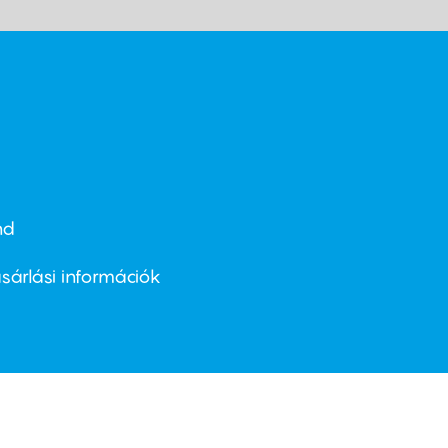
nd
ter
nu
sárlási információk
ond