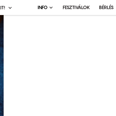
INFO
FESZTIVÁLOK
BÉRLÉS
IT!
Infó,
asztó
esemény,
terembérlés
menü