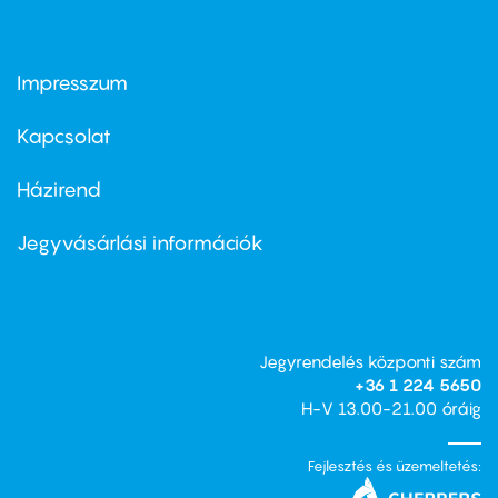
Impresszum
Footer
menu
first
Kapcsolat
Házirend
Footer
menu
second
Jegyvásárlási információk
Jegyrendelés központi szám
+36 1 224 5650
H-V 13.00-21.00 óráig
Fejlesztés és üzemeltetés: