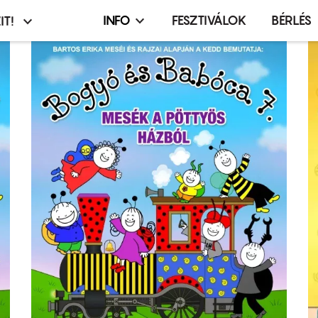
INFO
FESZTIVÁLOK
BÉRLÉS
IT!
Infó,
asztó
esemény,
terembérlés
menü