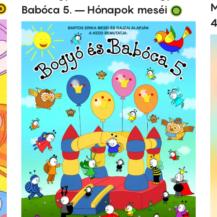
M
Babóca 5. – Hónapok meséi
4