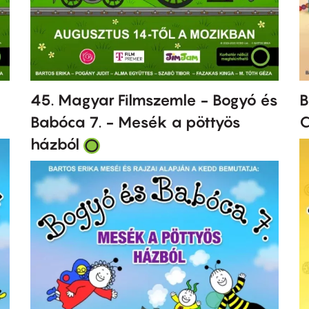
B
45. Magyar Filmszemle - Bogyó és
C
Babóca 7. - Mesék a pöttyös
házból