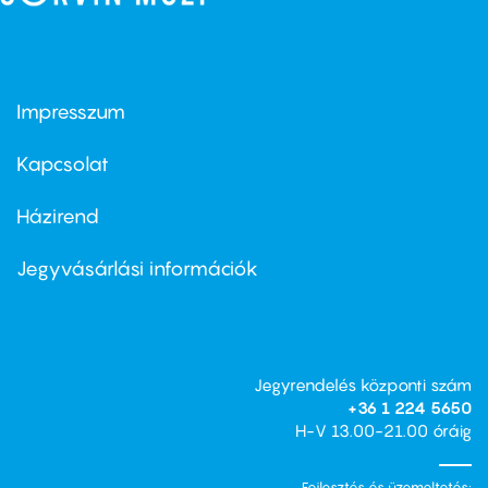
Impresszum
Footer
menu
first
Kapcsolat
Házirend
Footer
menu
second
Jegyvásárlási információk
Jegyrendelés központi szám
+36 1 224 5650
H-V 13.00-21.00 óráig
Fejlesztés és üzemeltetés: