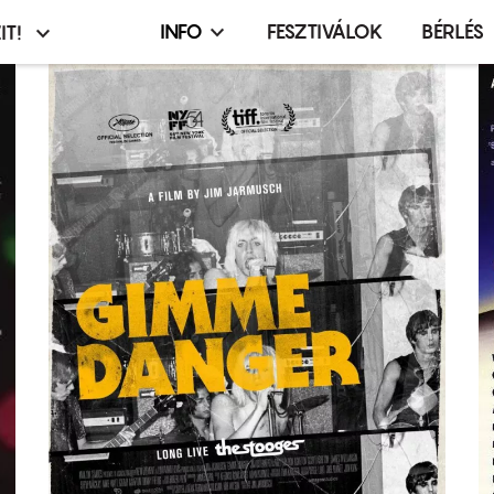
INFO
FESZTIVÁLOK
BÉRLÉS
IT!
Infó,
asztó
esemény,
terembérlés
menü