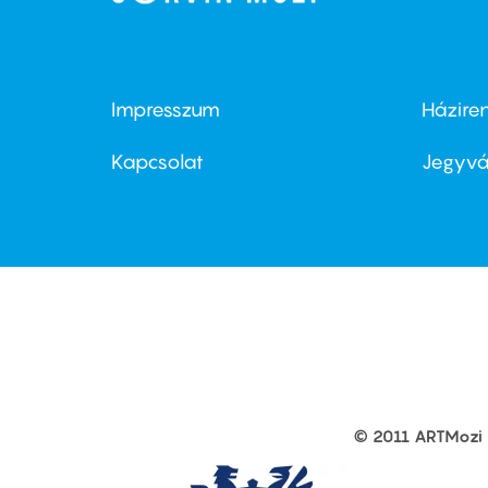
Impresszum
Házire
Footer
Foo
menu
me
Kapcsolat
Jegyvá
first
sec
© 2011 ARTMozi
Footer