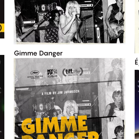
Gimme Danger
É