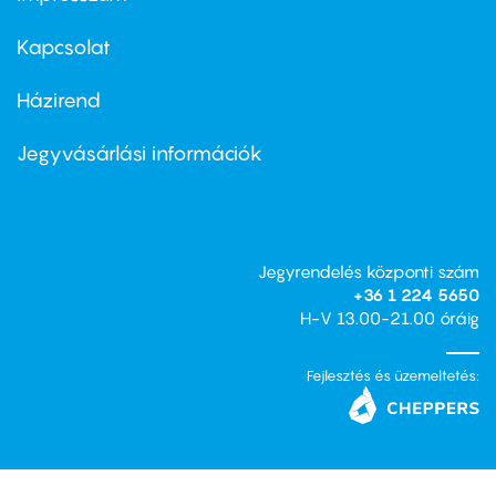
Footer
menu
first
Kapcsolat
Házirend
Footer
menu
second
Jegyvásárlási információk
Jegyrendelés központi szám
+36 1 224 5650
H-V 13.00-21.00 óráig
Fejlesztés és üzemeltetés: