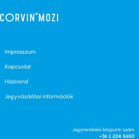
Impresszum
Footer
menu
first
Kapcsolat
Házirend
Footer
menu
second
Jegyvásárlási információk
Jegyrendelés központi szám
+36 1 224 5650