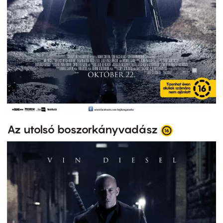
Az utolsó boszorkányvadász