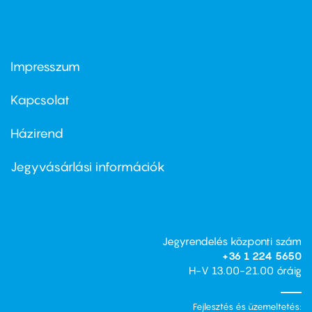
Impresszum
Footer
menu
first
Kapcsolat
Házirend
Footer
menu
second
Jegyvásárlási információk
Jegyrendelés központi szám
+36 1 224 5650
H-V 13.00-21.00 óráig
Fejlesztés és üzemeltetés: