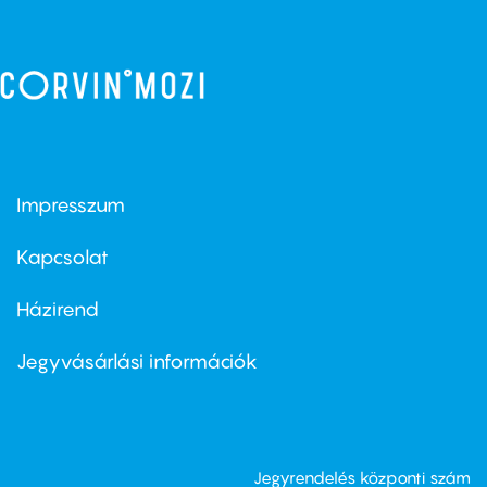
Impresszum
Footer
menu
first
Kapcsolat
Házirend
Footer
menu
second
Jegyvásárlási információk
Jegyrendelés központi szám