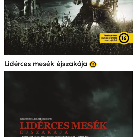
Lidérces mesék éjszakája