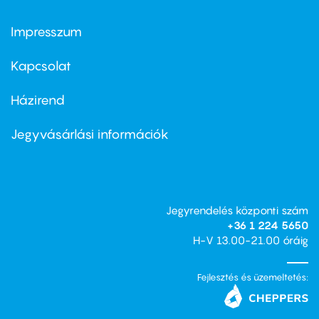
Impresszum
Footer
menu
first
Kapcsolat
Házirend
Footer
menu
second
Jegyvásárlási információk
Jegyrendelés központi szám
+36 1 224 5650
H-V 13.00-21.00 óráig
Fejlesztés és üzemeltetés: