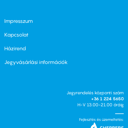
Impresszum
Footer
menu
first
Kapcsolat
Házirend
Footer
menu
second
Jegyvásárlási információk
Jegyrendelés központi szám
+36 1 224 5650
H-V 13.00-21.00 óráig
Fejlesztés és üzemeltetés: