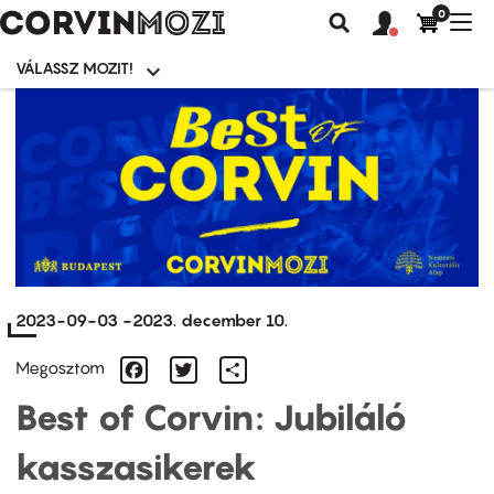
0
Felhasználói
Felhasznál
Nav
Keresés
fiók
fiók
átk
menü
menüje
VÁLASSZ MOZIT!
Moziválasztó
menü
Ugrás
a
tartalomra
2023-09-03
-
2023. december 10.
Facebook
Twitter
Share
Megosztom
Best of Corvin: Jubiláló
kasszasikerek