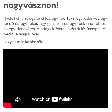
nagyvásznon!
Nyolc kultfilm: egy éneklős, egy reality-s, egy őslényes, egy
rendőrös, egy tekés, egy gengszteres, egy rock and roll-os
és egy denevéres. Mindegyik fontos évfordulót ünnepel. Mi
pedig levetítjük őket.
Jegyek már kaphatók!