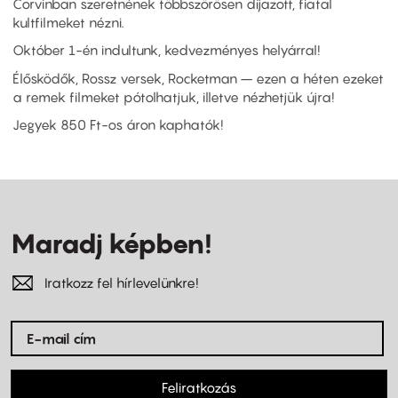
Corvinban szeretnének többszörösen díjazott, fiatal
kultfilmeket nézni.
Október 1-én indultunk, kedvezményes helyárral!
Élősködők, Rossz versek, Rocketman – ezen a héten ezeket
a remek filmeket pótolhatjuk, illetve nézhetjük újra!
Jegyek 850 Ft-os áron kaphatók!
Maradj képben!
Iratkozz fel hírlevelünkre!
Feliratkozás