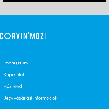
Impresszum
Footer
menu
first
Kapcsolat
Házirend
Footer
menu
second
Jegyvásárlási információk