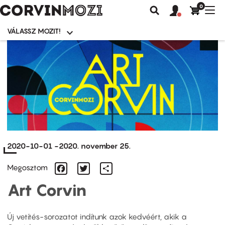
0
Felhasználói
Felhasznál
Nav
Keresés
fiók
fiók
átk
menü
menüje
VÁLASSZ MOZIT!
Moziválasztó
menü
Ugrás
a
tartalomra
2020-10-01
-
2020. november 25.
Facebook
Twitter
Share
Megosztom
Art Corvin
Új vetítés-sorozatot indítunk azok kedvéért, akik a