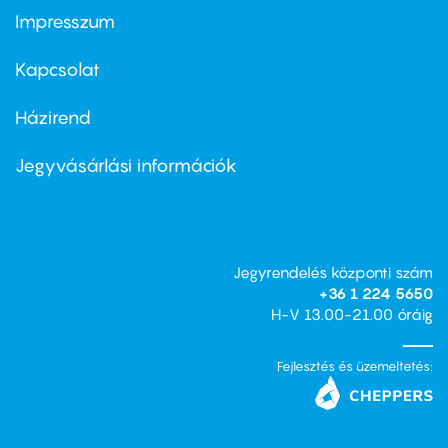
Impresszum
Footer
menu
first
Kapcsolat
Házirend
Footer
menu
second
Jegyvásárlási információk
Jegyrendelés központi szám
+36 1 224 5650
H-V 13.00-21.00 óráig
Fejlesztés és üzemeltetés: