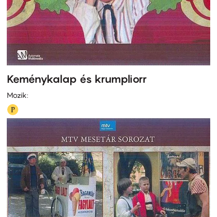
Keménykalap és krumpliorr
Mozik: