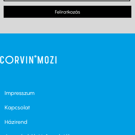
Feliratkozás
Impresszum
Footer
menu
first
Kapcsolat
Házirend
Footer
menu
second