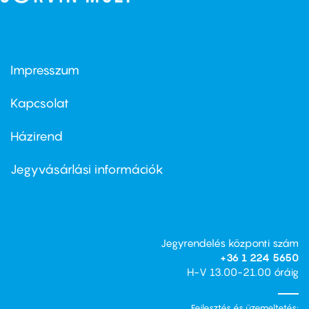
Impresszum
Footer
menu
first
Kapcsolat
Házirend
Footer
menu
second
Jegyvásárlási információk
Jegyrendelés központi szám
+36 1 224 5650
H-V 13.00-21.00 óráig
Fejlesztés és üzemeltetés: