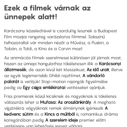
Ezek a filmek várnak az
ünnepek alatt!
Karácsony közeledtével is csordultig lesznek a Budapest
Film mozijai rengeteg varázslatos filmmel. Sokszínű
felhozatallal vár minden nézőt a Művész, a Puskin, a
Tabán, a Toldi, a Kino és a Corvin mozi!
Az animációs filmek szerelmesei különösen jól járnak most,
hiszen az ünnepi hangulathoz tökéletesen illik a
Karácsonyi
állatmesék
, de azon kívül két klasszikust,
Az idő urait
, illetve
az egyik legismertebb Ghibli rajzfilmet,
A vándorló
palotát
is vetítjük! Stop-motion rajongók figyelmébe
pedig az
Egy csiga emlékiratai
vetítéseket ajánljuk.
Friss premierek közül kicsiknek és nagyoknak is tökéletes
választás lehet a
Mufasa: Az oroszlánkirály
. A megható
vígjátékra vágyóknak remek élménynek ígérkezik
A
kedvenc sütim
és a
Kincs a múltból
is, romantikus dráma
kategóriában pedig
A szerelem ideje
premier előtti
vetítéseire van lehetőség jegyet váltani.