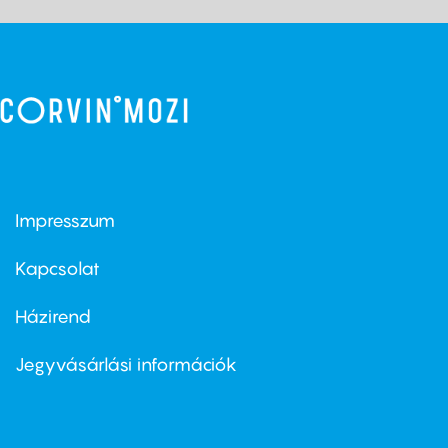
Impresszum
Footer
menu
first
Kapcsolat
Házirend
Footer
menu
second
Jegyvásárlási információk