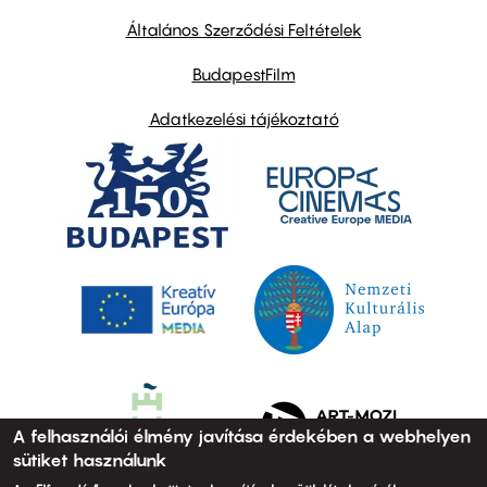
other
links
Általános Szerződési Feltételek
BudapestFilm
Adatkezelési tájékoztató
A felhasználói élmény javítása érdekében a webhelyen
sütiket használunk