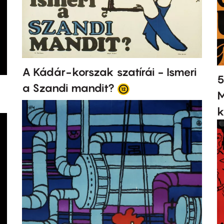
A Kádár-korszak szatírái - Ismeri
5
a Szandi mandit?
M
k