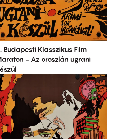
. Budapesti Klasszikus Film
araton - Az oroszlán ugrani
észül