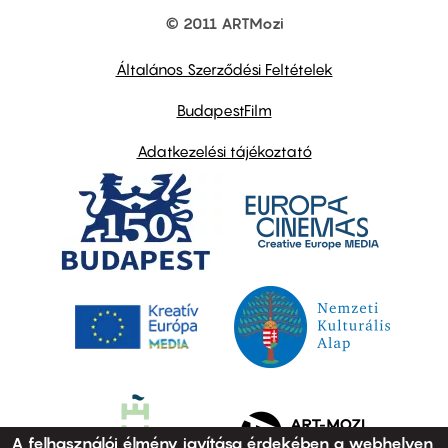
© 2011 ARTMozi
Footer
other
links
Általános Szerződési Feltételek
BudapestFilm
Adatkezelési tájékoztató
A felhasználói élmény javítása érdekében a webhelyen