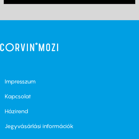
Impresszum
Footer
menu
first
Kapcsolat
Házirend
Footer
menu
second
Jegyvásárlási információk