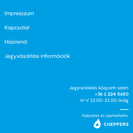
Impresszum
Footer
menu
first
Kapcsolat
Házirend
Footer
menu
second
Jegyvásárlási információk
Jegyrendelés központi szám
+36 1 224 5650
H-V 13.00-21.00 óráig
Fejlesztés és üzemeltetés: