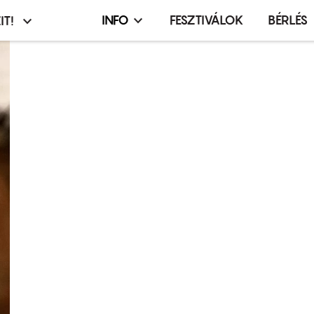
INFO
FESZTIVÁLOK
BÉRLÉS
IT!
Infó,
asztó
esemény,
terembérlés
menü