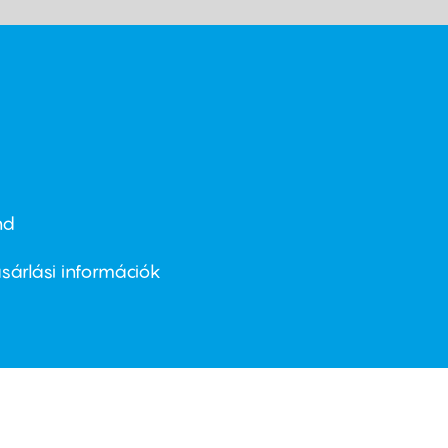
nd
ter
nu
sárlási információk
ond