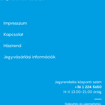
Impresszum
Footer
menu
first
Kapcsolat
Házirend
Footer
menu
second
Jegyvásárlási információk
Jegyrendelés központi szám
+36 1 224 5650
H-V 13.00-21.00 óráig
Fejlesztés és üzemeltetés: