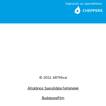
Fejlesztés és üzemeltetés:
© 2011 ARTMozi
Footer
other
links
Általános Szerződési Feltételek
BudapestFilm