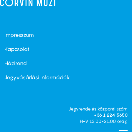
Impresszum
Footer
menu
first
Kapcsolat
Házirend
Footer
menu
second
Jegyvásárlási információk
Jegyrendelés központi szám
+36 1 224 5650
H-V 13.00-21.00 óráig