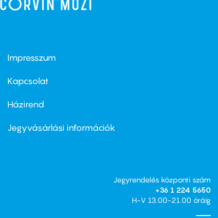
Impresszum
Footer
menu
first
Kapcsolat
Házirend
Footer
menu
second
Jegyvásárlási információk
Jegyrendelés központi szám
+36 1 224 5650
H-V 13.00-21.00 óráig