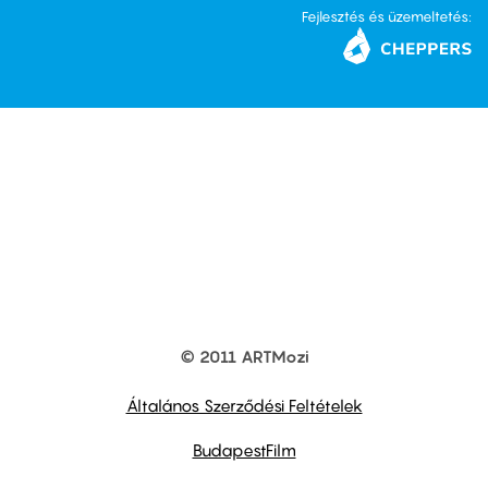
Fejlesztés és üzemeltetés:
© 2011 ARTMozi
Footer
other
links
Általános Szerződési Feltételek
BudapestFilm