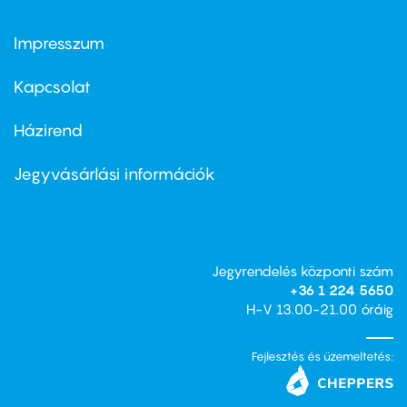
Impresszum
Footer
menu
first
Kapcsolat
Házirend
Footer
menu
second
Jegyvásárlási információk
Jegyrendelés központi szám
+36 1 224 5650
H-V 13.00-21.00 óráig
Fejlesztés és üzemeltetés: