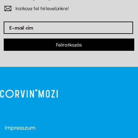
Iratkozz fel hírlevelünkre!
Feliratkozás
Impresszum
Footer
menu