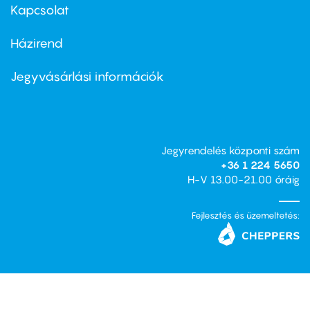
first
Kapcsolat
Házirend
Footer
menu
second
Jegyvásárlási információk
Jegyrendelés központi szám
+36 1 224 5650
H-V 13.00-21.00 óráig
Fejlesztés és üzemeltetés: