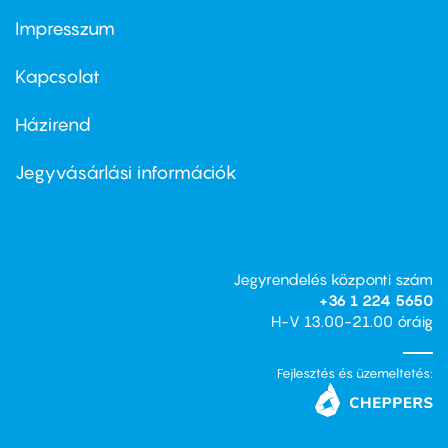
Impresszum
Footer
menu
first
Kapcsolat
Házirend
Footer
menu
second
Jegyvásárlási információk
Jegyrendelés központi szám
+36 1 224 5650
H-V 13.00-21.00 óráig
Fejlesztés és üzemeltetés: