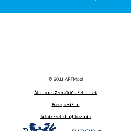
© 2011 ARTMozi
Footer
other
links
Általános Szerződési Feltételek
BudapestFilm
Adatkezelési tájékoztató