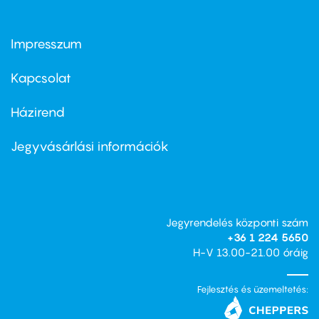
Impresszum
Footer
menu
first
Kapcsolat
Házirend
Footer
menu
second
Jegyvásárlási információk
Jegyrendelés központi szám
+36 1 224 5650
H-V 13.00-21.00 óráig
Fejlesztés és üzemeltetés: