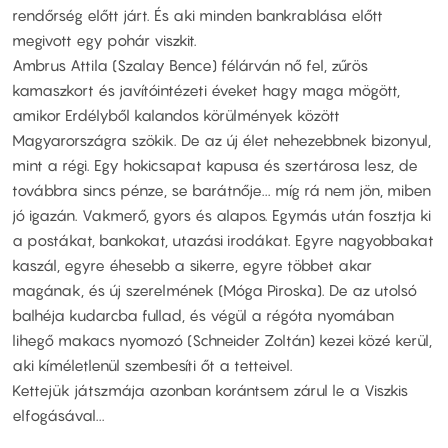
rendőrség előtt járt. És aki minden bankrablása előtt
megivott egy pohár viszkit.
Ambrus Attila (Szalay Bence) félárván nő fel, zűrös
kamaszkort és javítóintézeti éveket hagy maga mögött,
amikor Erdélyből kalandos körülmények között
Magyarországra szökik. De az új élet nehezebbnek bizonyul,
mint a régi. Egy hokicsapat kapusa és szertárosa lesz, de
továbbra sincs pénze, se barátnője... míg rá nem jön, miben
jó igazán. Vakmerő, gyors és alapos. Egymás után fosztja ki
a postákat, bankokat, utazási irodákat. Egyre nagyobbakat
kaszál, egyre éhesebb a sikerre, egyre többet akar
magának, és új szerelmének (Móga Piroska). De az utolsó
balhéja kudarcba fullad, és végül a régóta nyomában
lihegő makacs nyomozó (Schneider Zoltán) kezei közé kerül,
aki kíméletlenül szembesíti őt a tetteivel.
Kettejük játszmája azonban korántsem zárul le a Viszkis
elfogásával...