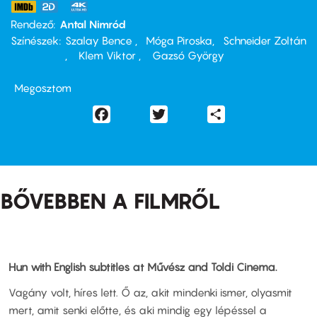
Rendező
Antal Nimród
Színészek
Szalay Bence
Móga Piroska
Schneider Zoltán
Klem Viktor
Gazsó György
Megosztom
Facebook
Twitter
Share
BŐVEBBEN A FILMRŐL
Hun with English subtitles at Művész and Toldi Cinema.
Vagány volt, híres lett. Ő az, akit mindenki ismer, olyasmit
mert, amit senki előtte, és aki mindig egy lépéssel a