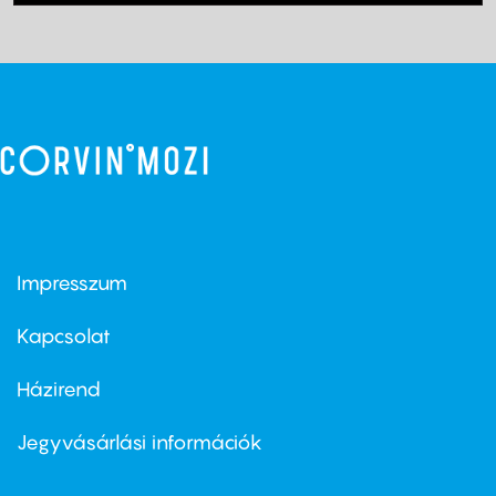
Impresszum
Footer
menu
first
Kapcsolat
Házirend
Footer
menu
second
Jegyvásárlási információk