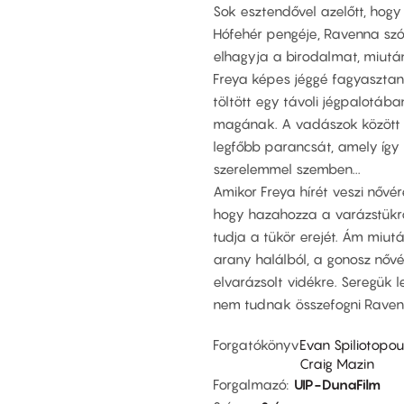
Sok esztendővel azelőtt, hogy
Hófehér pengéje, Ravenna szó 
elhagyja a birodalmat, miután
Freya képes jéggé fagyasztani 
töltött egy távoli jégpalotába
magának. A vadászok között vol
legfőbb parancsát, amely így 
szerelemmel szemben...
Amikor Freya hírét veszi nővé
hogy hazahozza a varázstükrö
tudja a tükör erejét. Ám miut
arany halálból, a gonosz nőv
elvarázsolt vidékre. Seregük 
nem tudnak összefogni Ravenna
Forgatókönyv
Evan Spiliotopou
Craig Mazin
Forgalmazó
UIP-DunaFilm