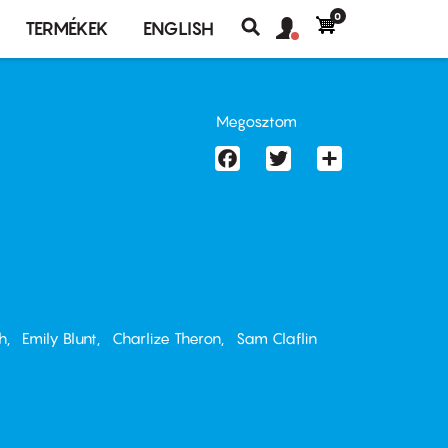
0
Felhasználó
Felhasználói
TERMÉKEK
ENGLISH
fiók
Keresés
fiók
menü
menüje
Megosztom
Facebook
Twitter
Share
h
Emily Blunt
Charlize Theron
Sam Claflin