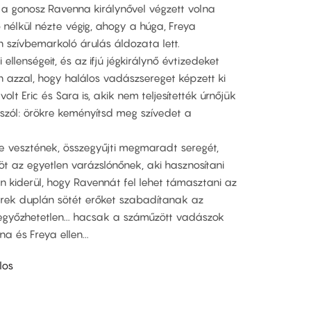
 a gonosz Ravenna királynővel végzett volna
nélkül nézte végig, ahogy a húga, Freya
 szívbemarkoló árulás áldozata lett.
ellenségeit, és az ifjú jégkirálynő évtizedeket
n azzal, hogy halálos vadászsereget képzett ki
t Eric és Sara is, akik nem teljesítették úrnőjük
szól: örökre keményítsd meg szívedet a
re vesztének, összegyűjti megmaradt seregét,
t az egyetlen varázslónőnek, aki hasznosítani
án kiderül, hogy Ravennát fel lehet támasztani az
érek duplán sötét erőket szabadítanak az
legyőzhetetlen... hacsak a száműzött vadászok
 és Freya ellen...
los