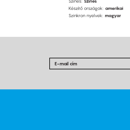
Színes
Színes
Készítő országok
amerikai
Szinkron nyelvek
magyar