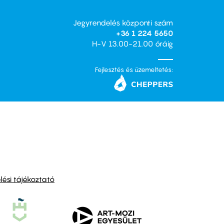
Jegyrendelés központi szám
+36 1 224 5650
H-V 13.00-21.00 óráig
Fejlesztés és üzemeltetés:
ési tájékoztató