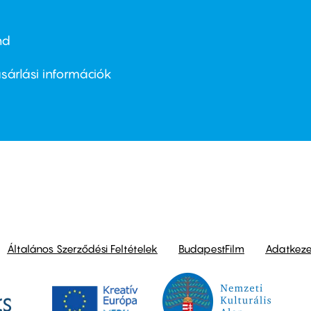
nd
ter
nu
sárlási információk
ond
Általános Szerződési Feltételek
BudapestFilm
Adatkezel