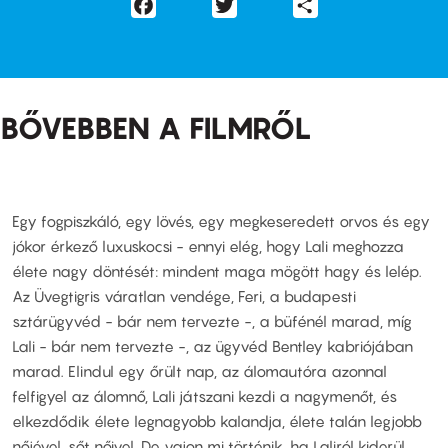
Facebook
Twitter
Share
BŐVEBBEN A FILMRŐL
Egy fogpiszkáló, egy lövés, egy megkeseredett orvos és egy
jókor érkező luxuskocsi - ennyi elég, hogy Lali meghozza
élete nagy döntését: mindent maga mögött hagy és lelép.
Az Üvegtigris váratlan vendége, Feri, a budapesti
sztárügyvéd - bár nem tervezte -, a büfénél marad, míg
Lali - bár nem tervezte -, az ügyvéd Bentley kabriójában
marad. Elindul egy őrült nap, az álomautóra azonnal
felfigyel az álomnő, Lali játszani kezdi a nagymenőt, és
elkezdődik élete legnagyobb kalandja, élete talán legjobb
nőjével, sőt nőivel. De vajon mi történik, ha Laliról kiderül,