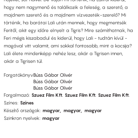
hogy nem nagymenő és találkozik a feleség, a szerető, a
majdnem szerető és a majdnem vízvezeték-szerelő? Mi
történik, ha barátai Lali után mennek, hogy megmentsék
Feritől, akit egy időre elnyelt a Tigris? Mire számíthatnak, ha
Feri mégis kiszabadul és kiderül, hogy Lali - tudtán kívül -
magával vitt valamit, ami sokkal fontosabb, mint a kocsija?
Lali élete mindenképp nehéz lesz, akár a Tigrisen innen,
akár a Tigrisen túl.
Forgatókönyv
Búss Gábor Olivér
Búss Gábor Olivér
Búss Gábor Olivér
Forgalmazó
Szuez Film Kft.
Szuez Film Kft.
Szuez Film Kft.
Színes
Színes
Készítő országok
magyar
magyar
magyar
Szinkron nyelvek
magyar