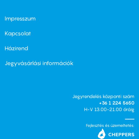
Impresszum
Footer
menu
first
Kapcsolat
Házirend
Footer
menu
second
Jegyvásárlási információk
Jegyrendelés központi szám
+36 1 224 5650
H-V 13.00-21.00 óráig
Fejlesztés és üzemeltetés: