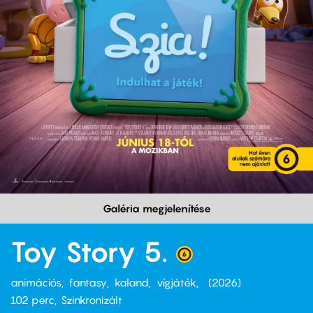
Galéria megjelenítése
Toy Story 5.
animációs
fantasy
kaland
vígjáték
2026
102 perc,
Szinkronizált