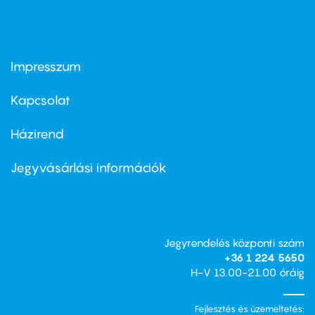
Impresszum
Footer
menu
first
Kapcsolat
Házirend
Footer
menu
second
Jegyvásárlási információk
Jegyrendelés központi szám
+36 1 224 5650
H-V 13.00-21.00 óráig
Fejlesztés és üzemeltetés: