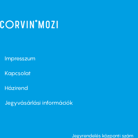
Impresszum
Footer
menu
first
Kapcsolat
Házirend
Footer
menu
second
Jegyvásárlási információk
Jegyrendelés központi szám