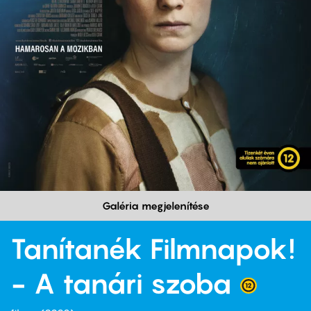
Galéria megjelenítése
Tanítanék Filmnapok!
- A tanári szoba