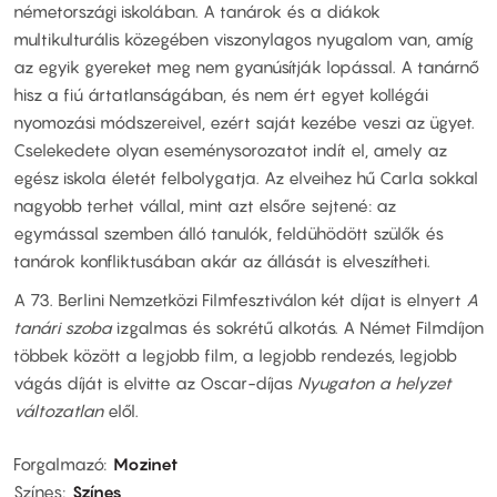
németországi iskolában. A tanárok és a diákok
multikulturális közegében viszonylagos nyugalom van, amíg
az egyik gyereket meg nem gyanúsítják lopással. A tanárnő
hisz a fiú ártatlanságában, és nem ért egyet kollégái
nyomozási módszereivel, ezért saját kezébe veszi az ügyet.
Cselekedete olyan eseménysorozatot indít el, amely az
egész iskola életét felbolygatja. Az elveihez hű Carla sokkal
nagyobb terhet vállal, mint azt elsőre sejtené: az
egymással szemben álló tanulók, feldühödött szülők és
tanárok konfliktusában akár az állását is elveszítheti.
A 73. Berlini Nemzetközi Filmfesztiválon két díjat is elnyert
A
tanári szoba
izgalmas és sokrétű alkotás. A Német Filmdíjon
többek között a legjobb film, a legjobb rendezés, legjobb
vágás díját is elvitte az Oscar-díjas
Nyugaton a helyzet
változatlan
elől.
Forgalmazó
Mozinet
Színes
Színes