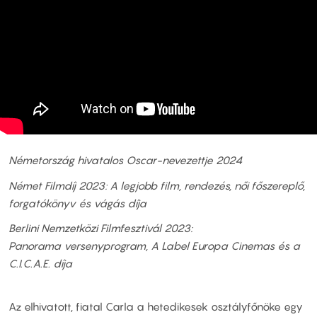
Németország hivatalos Oscar-nevezettje 2024
Német Filmdíj 2023: A legjobb film, rendezés, női főszereplő,
forgatókönyv és vágás díja
Berlini Nemzetközi Filmfesztivál 2023:
Panorama versenyprogram, A Label Europa Cinemas és a
C.I.C.A.E. díja
Az elhivatott, fiatal Carla a hetedikesek osztályfőnöke egy