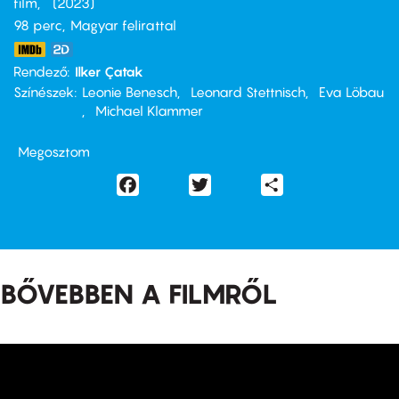
film
2023
98 perc,
Magyar felirattal
Rendező
Ilker Çatak
Színészek
Leonie Benesch
Leonard Stettnisch
Eva Löbau
Michael Klammer
Megosztom
Facebook
Twitter
Share
BŐVEBBEN A FILMRŐL