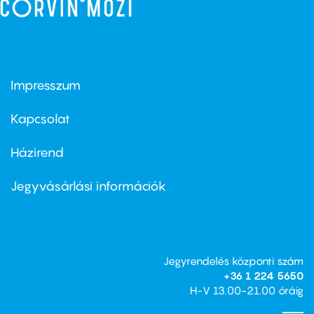
Impresszum
Footer
menu
first
Kapcsolat
Házirend
Footer
menu
second
Jegyvásárlási információk
Jegyrendelés központi szám
+36 1 224 5650
H-V 13.00-21.00 óráig