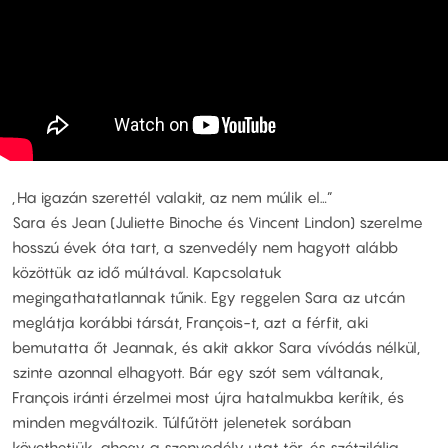
„Ha igazán szerettél valakit, az nem múlik el…”
Sara és Jean (Juliette Binoche és Vincent Lindon) szerelme
hosszú évek óta tart, a szenvedély nem hagyott alább
közöttük az idő múltával. Kapcsolatuk
megingathatatlannak tűnik. Egy reggelen Sara az utcán
meglátja korábbi társát, François-t, azt a férfit, aki
bemutatta őt Jeannak, és akit akkor Sara vívódás nélkül,
szinte azonnal elhagyott. Bár egy szót sem váltanak,
François iránti érzelmei most újra hatalmukba kerítik, és
minden megváltozik. Túlfűtött jelenetek sorában
követhetjük, ahogy a szenvedély utat tör, és szétzilálja