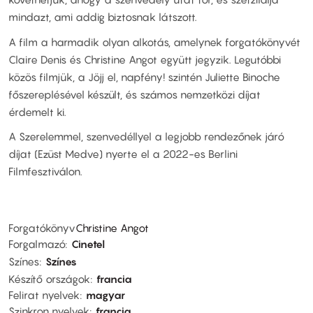
mindazt, ami addig biztosnak látszott.
A film a harmadik olyan alkotás, amelynek forgatókönyvét
Claire Denis és Christine Angot együtt jegyzik. Legutóbbi
közös filmjük, a Jöjj el, napfény! szintén Juliette Binoche
főszereplésével készült, és számos nemzetközi díjat
érdemelt ki.
A Szerelemmel, szenvedéllyel a legjobb rendezőnek járó
díjat (Ezüst Medve) nyerte el a 2022-es Berlini
Filmfesztiválon.
Forgatókönyv
Christine Angot
Forgalmazó
Cinetel
Színes
Színes
Készítő országok
francia
Felirat nyelvek
magyar
Szinkron nyelvek
francia