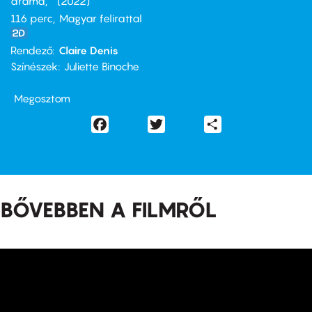
dráma
2022
116 perc,
Magyar felirattal
Rendező
Claire Denis
Színészek
Juliette Binoche
Megosztom
Facebook
Twitter
Share
BŐVEBBEN A FILMRŐL