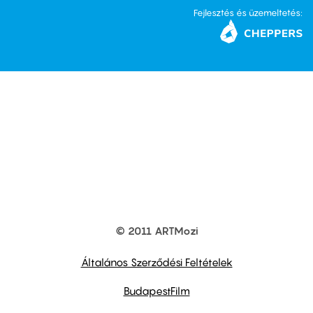
Fejlesztés és üzemeltetés:
© 2011 ARTMozi
Footer
other
links
Általános Szerződési Feltételek
BudapestFilm