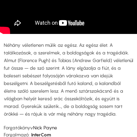
Néhány véletlenen múlik az egész. Az egész élet. A
találkozások, a szerelmek, a boldogságok és a tragédiák.
Almut (Florence Pugh) és Tobias (Andrew Garfield) véletlenül
fut össze – de szó szerint. A lány elgázolja a fiút, és a
baleseti sebészet folyosóján várakozva van idejük
beszélgetni. A beszélgetésből futó kaland, a kalandból
életre szóló szerelem lesz. A menő sztárszakácsnő és a
világban helyét kereső srác összeköltözik, és együtt is
marad. Gyerekük születik…, de a boldogság sosem tart
örökké – és rájuk is vár még néhány nagy tragédia.
Forgatókönyv
Nick Payne
Forgalmazó
InterCom