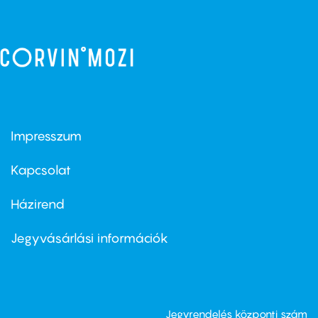
Impresszum
Footer
menu
first
Kapcsolat
Házirend
Footer
menu
second
Jegyvásárlási információk
Jegyrendelés központi szám