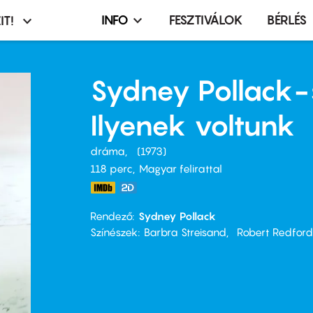
INFO
FESZTIVÁLOK
BÉRLÉS
IT!
Infó,
asztó
esemény,
terembérlés
Sydney Pollack-
menü
Ilyenek voltunk
dráma
1973
118 perc,
Magyar felirattal
Rendező
Sydney Pollack
Színészek
Barbra Streisand
Robert Redford