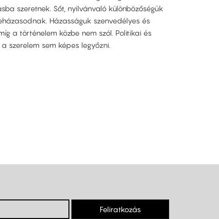
ásba szeretnek. Sőt, nyilvánvaló különbözőségük
sszeházasodnak. Házasságuk szenvedélyes és
g a történelem közbe nem szól. Politikai és
g a szerelem sem képes legyőzni.
Feliratkozás