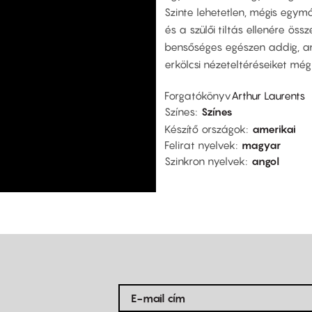
Szinte lehetetlen, mégis egym
és a szülői tiltás ellenére ö
bensőséges egészen addig, amí
erkölcsi nézeteltéréseiket mé
Forgatókönyv
Arthur Laurents
Színes
Színes
Készítő országok
amerikai
Felirat nyelvek
magyar
Szinkron nyelvek
angol