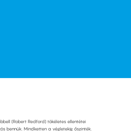
bbell (Robert Redford) tökéletes ellentétei
s bennük. Mindketten a végletekig őszinték.