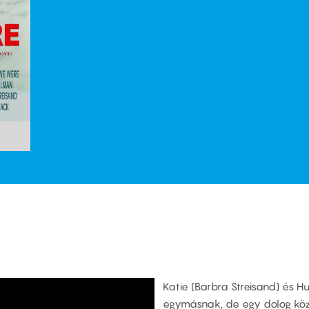
Katie (Barbra Streisand) és Hu
egymásnak, de egy dolog közö