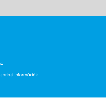
nd
ter
nu
sárlási információk
ond