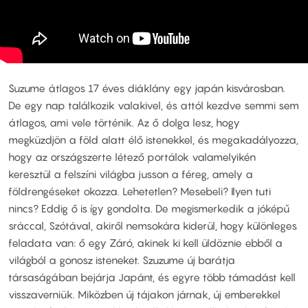
Suzume átlagos 17 éves diáklány egy japán kisvárosban.
De egy nap találkozik valakivel, és attól kezdve semmi sem
átlagos, ami vele történik. Az ő dolga lesz, hogy
megküzdjön a föld alatt élő istenekkel, és megakadályozza,
hogy az országszerte létező portálok valamelyikén
keresztül a felszíni világba jusson a féreg, amely a
földrengéseket okozza. Lehetetlen? Mesebeli? Ilyen tuti
nincs? Eddig ő is így gondolta. De megismerkedik a jóképű
sráccal, Szótával, akiről nemsokára kiderül, hogy különleges
feladata van: ő egy Záró, akinek ki kell üldöznie ebből a
világból a gonosz isteneket. Szuzume új barátja
társaságában bejárja Japánt, és egyre több támadást kell
visszaverniük. Miközben új tájakon járnak, új emberekkel