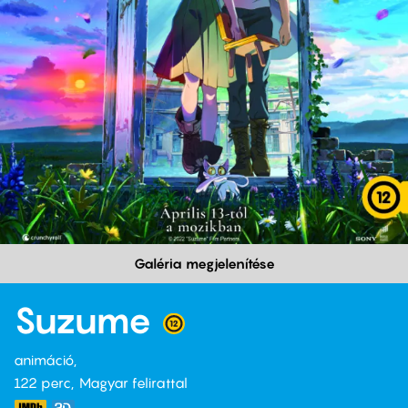
Galéria megjelenítése
Suzume
animáció
122 perc,
Magyar felirattal