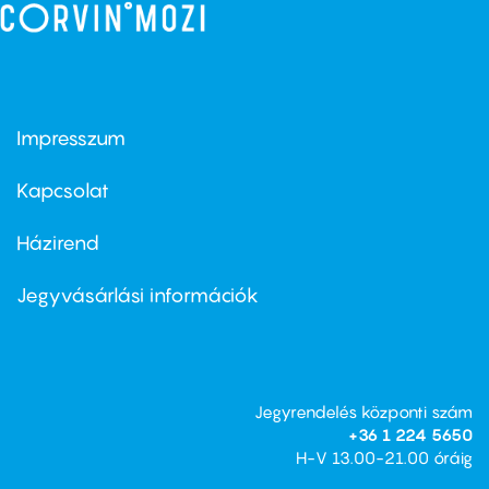
Impresszum
Footer
menu
first
Kapcsolat
Házirend
Footer
menu
second
Jegyvásárlási információk
Jegyrendelés központi szám
+36 1 224 5650
H-V 13.00-21.00 óráig