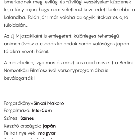
ismerkednek meg, evilági és túlvilági veszélyeket küzdenek
le, a lány rájön, hogy nem véletlenül keveredett bele ebbe a
kalandba. Talán járt már valaha az egyik titokzatos ajtó
túloldalán…
Az új Mijazakiként is emlegetett, különleges tehetségű
animeművész a csodás kalandok során valóságos japán
tájakra vezeti hőseit.
A mesebelien, izgalmas és misztikus road movie-t a Berlini
Nemzetközi Filmfesztivál versenyprogramjába is
beválogatták!
Forgatókönyv
Sinkai Makoto
Forgalmazó
InterCom
Színes
Színes
Készítő országok
japán
Felirat nyelvek
magyar