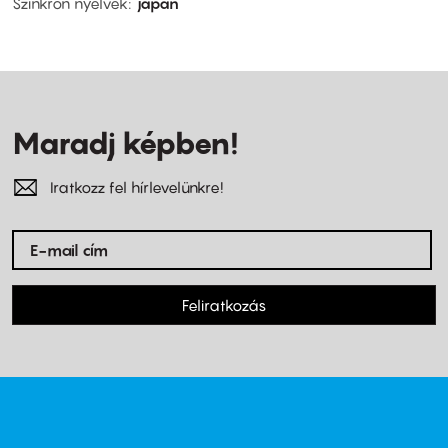
Szinkron nyelvek
japán
Maradj képben!
Iratkozz fel hírlevelünkre!
Feliratkozás