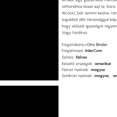
otthonához közel sújt le, Kara 
Alcock), bár semmi kedve, tár
tagokból álló társasággal káp
hogy először igazságot tegyen,
Vagy fordítva.
Forgatókönyv
Otto Binder
Forgalmazó
InterCom
Színes
Színes
Készítő országok
amerikai
Felirat nyelvek
magyar
Szinkron nyelvek
magyar
an