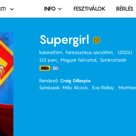
INFO
FESZTIVÁLOK
BÉRLÉS
IT!
Infó,
asztó
esemény,
terembérlés
Supergirl
menü
kalandfilm
fantasztikus akciófilm
2026
110 perc,
Magyar felirattal
Szinkronizált
Rendező
Craig Gillespie
Színészek
Milly Alcock
Eve Ridley
Matthia