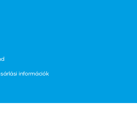
nd
ter
nu
sárlási információk
ond