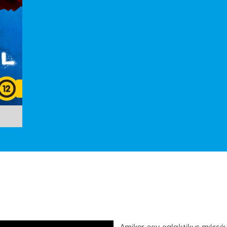
Amikor egy galaktikus mércéve