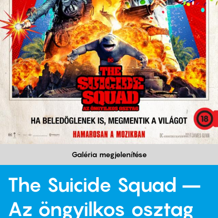
Galéria megjelenítése
The Suicide Squad –
Az öngyilkos osztag