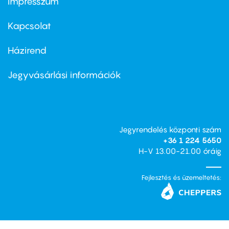
Impresszum
Footer
menu
first
Kapcsolat
Házirend
Footer
menu
second
Jegyvásárlási információk
Jegyrendelés központi szám
+36 1 224 5650
H-V 13.00-21.00 óráig
Fejlesztés és üzemeltetés: