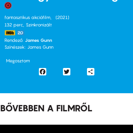
fantasztikus akciófilm
2021
132 perc,
Szinkronizált
Rendező
James Gunn
Színészek
James Gunn
Megosztom
Facebook
Twitter
Share
BŐVEBBEN A FILMRŐL