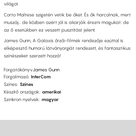
világot.
Corto Maltese szigetén vetik be őket. És ők harcolnak, mert
muszáj… de közben azért jól is akarják érezni magukat: de
az ő esetükben ez veszett pusztítást jelent.
James Gunn, A Galaxis őrzői-filmek rendezője ezúttal is
elképesztő humorú látványorgiát rendezett, és fantasztikus
színészeket szerzett hozzá!
Forgatókönyv
James Gunn
Forgalmazó
InterCom
Színes
Színes
Készítő országok
amerikai
Szinkron nyelvek
magyar