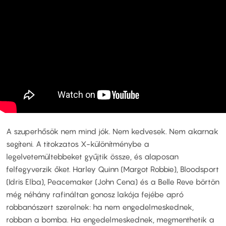
A szuperhősök nem mind jók. Nem kedvesek. Nem akarnak
segíteni. A titokzatos X-különítménybe a
legelvetemültebbeket gyűjtik össze, és alaposan
felfegyverzik őket. Harley Quinn (Margot Robbie), Bloodsport
(Idris Elba), Peacemaker (John Cena) és a Belle Reve börtön
még néhány rafináltan gonosz lakója fejébe apró
robbanószert szerelnek: ha nem engedelmeskednek,
robban a bomba. Ha engedelmeskednek, megmenthetik a