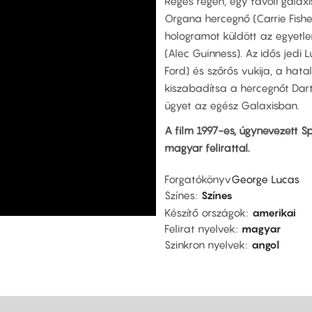
Réges régen, egy távoli galax
Organa hercegnő (Carrie Fisher
hologramot küldött az egyetl
(Alec Guinness). Az idős jedi 
Ford) és szőrős vukija, a ha
kiszabadítsa a hercegnőt Dar
ügyet az egész Galaxisban.
A film 1997-es, úgynevezett Sp
magyar felirattal.
Forgatókönyv
George Lucas
Színes
Színes
Készítő országok
amerikai
Felirat nyelvek
magyar
Szinkron nyelvek
angol