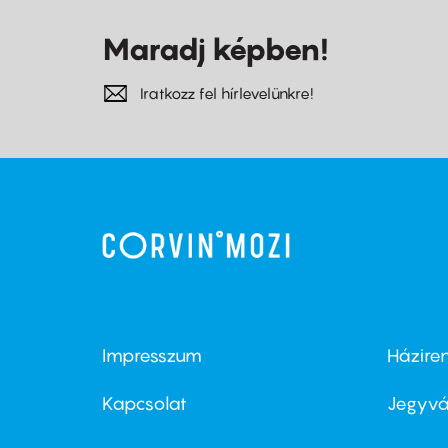
Maradj képben!
Iratkozz fel hírlevelünkre!
Impresszum
Házire
Footer
Foo
menu
me
Kapcsolat
Jegyvá
first
sec