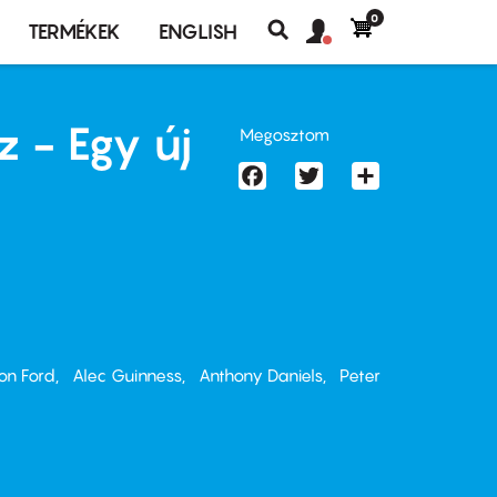
0
Felhasználó
Felhasználói
TERMÉKEK
ENGLISH
fiók
Keresés
fiók
menü
menüje
z - Egy új
Megosztom
Facebook
Twitter
Share
son Ford
Alec Guinness
Anthony Daniels
Peter