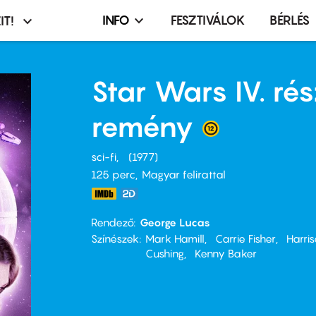
INFO
FESZTIVÁLOK
BÉRLÉS
IT!
Infó,
asztó
esemény,
terembérlés
Star Wars IV. rés
menü
remény
sci-fi
1977
125 perc,
Magyar felirattal
Rendező
George Lucas
Színészek
Mark Hamill
Carrie Fisher
Harri
Cushing
Kenny Baker