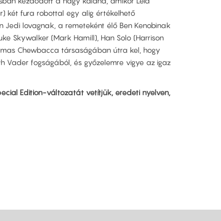
isban kezdődött a nagy kaland, amikor Leia
) két fura robottal egy alig értékelhető
en Jedi lovagnak, a remeteként élő Ben Kenobinak
Luke Skywalker (Mark Hamill), Han Solo (Harrison
talmas Chewbacca társaságában útra kel, hogy
th Vader fogságából, és győzelemre vigye az igaz
ecial Edition-változatát vetítjük, eredeti nyelven,