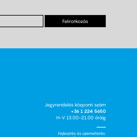
Feliratkozás
Jegyrendelés központi szám
+36 1 224 5650
H-V 13.00-21.00 óráig
Fejlesztés és üzemeltetés: