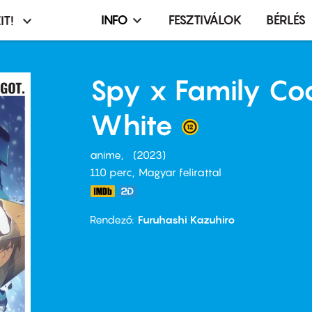
INFO
FESZTIVÁLOK
BÉRLÉS
IT!
Infó,
asztó
esemény,
terembérlés
Spy x Family Co
menü
White
anime
2023
110 perc,
Magyar felirattal
Rendező
Furuhashi Kazuhiro