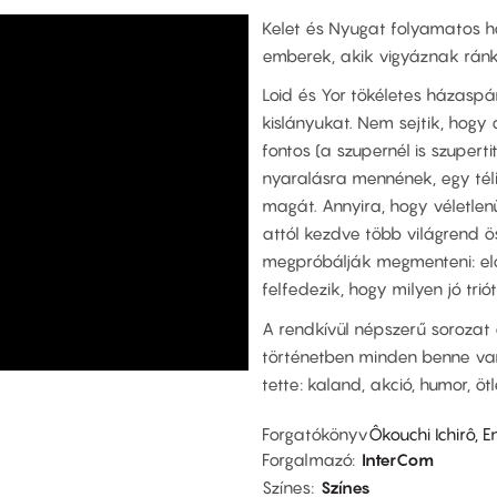
Kelet és Nyugat folyamatos h
emberek, akik vigyáznak rán
Loid és Yor tökéletes házaspá
kislányukat. Nem sejtik, hogy
fontos (a szupernél is szupert
nyaralásra mennének, egy téli 
magát. Annyira, hogy véletlenü
attól kezdve több világrend ös
megpróbálják megmenteni: elő
felfedezik, hogy milyen jó trió
A rendkívül népszerű sorozat 
történetben minden benne va
tette: kaland, akció, humor, öt
Forgatókönyv
Ôkouchi Ichirô, 
Forgalmazó
InterCom
Színes
Színes