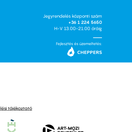
Jegyrendelés központi szám
+36 1 224 5650
H-V 13.00-21.00 óráig
Fejlesztés és üzemeltetés:
ési tájékoztató