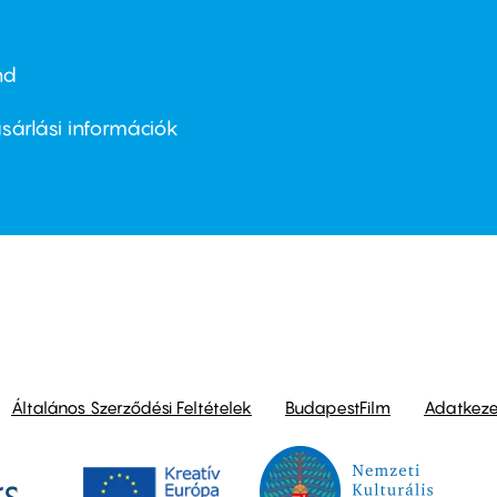
nd
ter
nu
sárlási információk
ond
Általános Szerződési Feltételek
BudapestFilm
Adatkezel