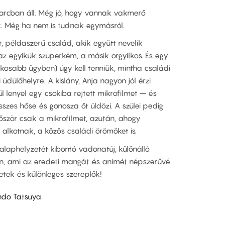
arcban áll. Még jó, hogy vannak vakmerő
k. Még ha nem is tudnak egymásról.
r, példaszerű család, akik együtt nevelik
 az egyikük szuperkém, a másik orgyilkos. És egy
itkosabb ügyben) úgy kell tenniük, mintha családi
üdülőhelyre. A kislány, Anja nagyon jól érzi
l lenyel egy csokiba rejtett mikrofilmet – és
szes hőse és gonosza őt üldözi. A szülei pedig
ször csak a mikrofilmet, azután, ahogy
t alkotnak, a közös családi örömöket is.
alaphelyzetét kibontó vadonatúj, különálló
n, ami az eredeti mangát és animét népszerűvé
letek és különleges szereplők!
Endo Tatsuya