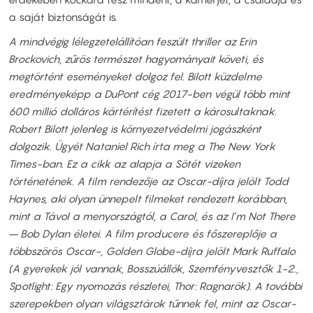
a saját biztonságát is.
A mindvégig lélegzetelállítóan feszült thriller az Erin
Brockovich, zűrös természet hagyományait követi, és
megtörtént eseményeket dolgoz fel. Bilott küzdelme
eredményeképp a DuPont cég 2017-ben végül több mint
600 millió dolláros kártérítést fizetett a károsultaknak.
Robert Bilott jelenleg is környezetvédelmi jogászként
dolgozik. Ügyét Nataniel Rich írta meg a The New York
Times-ban. Ez a cikk az alapja a Sötét vizeken
történetének. A film rendezője az Oscar-díjra jelölt Todd
Haynes, aki olyan ünnepelt filmeket rendezett korábban,
mint a Távol a menyországtól, a Carol, és az I’m Not There
– Bob Dylan életei. A film producere és főszereplője a
többszörös Oscar-, Golden Globe-díjra jelölt Mark Ruffalo
(A gyerekek jól vannak, Bosszúállók, Szemfényvesztők 1-2.,
Spotlight: Egy nyomozás részletei, Thor: Ragnarök). A további
szerepekben olyan világsztárok tűnnek fel, mint az Oscar-