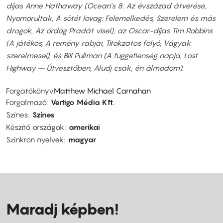
díjas Anne Hathaway (Ocean’s 8: Az évszázad átverése,
Nyomorultak, A sötét lovag: Felemelkedés, Szerelem és más
drogok, Az ördög Pradát visel); az Oscar-díjas Tim Robbins
(A játékos, A remény rabjai, Titokzatos folyó, Vágyak
szerelmesei); és Bill Pullman (A függetlenség napja, Lost
Highway – Útvesztőben, Aludj csak, én álmodom).
Forgatókönyv
Matthew Michael Carnahan
Forgalmazó
Vertigo Média Kft.
Színes
Színes
Készítő országok
amerikai
Szinkron nyelvek
magyar
Maradj képben!