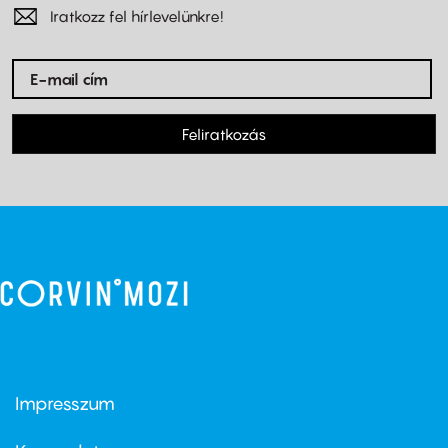
Iratkozz fel hírlevelünkre!
Feliratkozás
Impresszum
Footer
menu
first