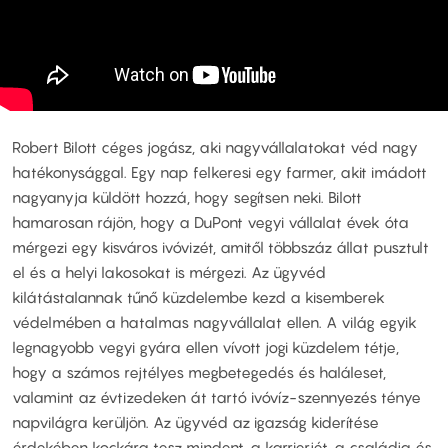
Robert Bilott céges jogász, aki nagyvállalatokat véd nagy
hatékonysággal. Egy nap felkeresi egy farmer, akit imádott
nagyanyja küldött hozzá, hogy segítsen neki. Bilott
hamarosan rájön, hogy a DuPont vegyi vállalat évek óta
mérgezi egy kisváros ivóvizét, amitől többszáz állat pusztult
el és a helyi lakosokat is mérgezi. Az ügyvéd
kilátástalannak tűnő küzdelembe kezd a kisemberek
védelmében a hatalmas nagyvállalat ellen. A világ egyik
legnagyobb vegyi gyára ellen vívott jogi küzdelem tétje,
hogy a számos rejtélyes megbetegedés és haláleset,
valamint az évtizedeken át tartó ivóvíz-szennyezés ténye
napvilágra kerüljön. Az ügyvéd az igazság kiderítése
érdekében kockára tesz mindent, a karrierjét, a családja és