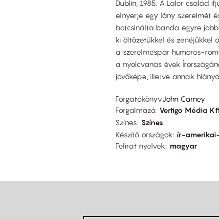
Dublin, 1985. A Lalor család if
elnyerje egy lány szerelmét é
botcsinálta banda egyre jobb
ki öltözetükkel és zenéjükkel
a szerelmespár humoros-roman
a nyolcvanas évek Írországána
jövőképe, illetve annak hiánya
Forgatókönyv
John Carney
Forgalmazó
Vertigo Média Kft
Színes
Színes
Készítő országok
ír-amerikai
Felirat nyelvek
magyar