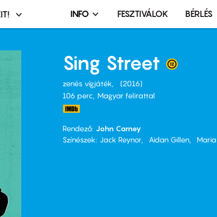
INFO
FESZTIVÁLOK
BÉRLÉS
IT!
Infó,
asztó
esemény,
terembérlés
Sing Street
menü
zenés vígjáték
2016
106 perc,
Magyar felirattal
Rendező
John Carney
Színészek
Jack Reynor
Aidan Gillen
Maria