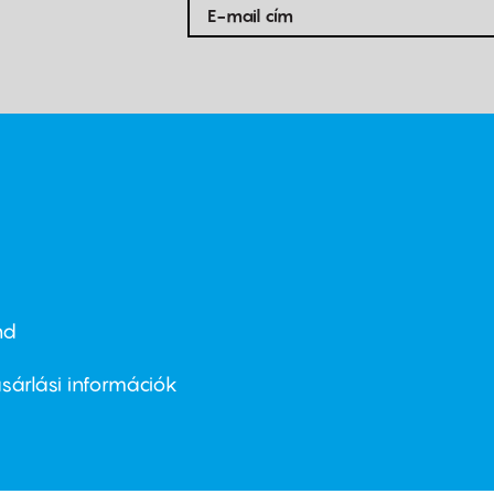
nd
ter
nu
sárlási információk
ond