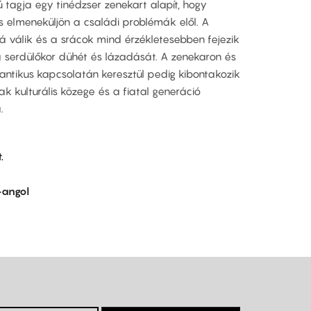
jú tagja egy tinédzser zenekart alapít, hogy
s elmeneküljön a családi problémák elől. A
á válik és a srácok mind érzékletesebben fejezik
 a serdülőkor dühét és lázadását. A zenekaron és
tikus kapcsolatán keresztül pedig kibontakozik
k kulturális közege és a fiatal generáció
.
.
-angol