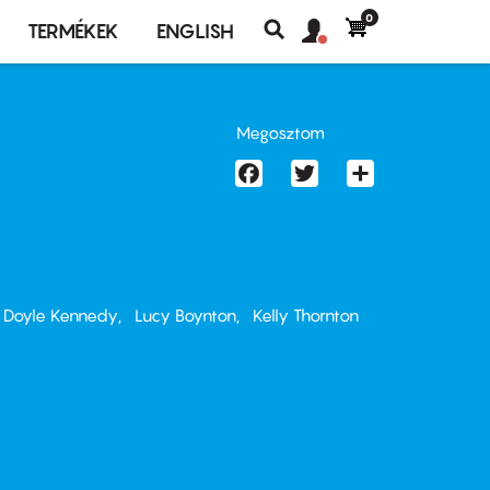
0
Felhasználó
Felhasználói
TERMÉKEK
ENGLISH
fiók
Keresés
fiók
menü
menüje
Megosztom
Facebook
Twitter
Share
 Doyle Kennedy
Lucy Boynton
Kelly Thornton