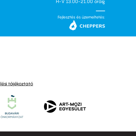
H-V 13.00-21.00 óráig
Fejlesztés és üzemeltetés:
ési tájékoztató