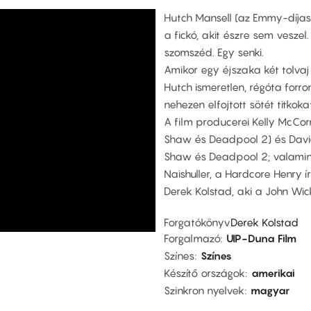
Hutch Mansell (az Emmy-díjas 
a fickó, akit észre sem veszel. 
szomszéd. Egy senki.
Amikor egy éjszaka két tolvaj
Hutch ismeretlen, régóta forro
nehezen elfojtott sötét titkokat
A film producerei Kelly McCo
Shaw és Deadpool 2) és David
Shaw és Deadpool 2; valamint
Naishuller, a Hardcore Henry 
Derek Kolstad, aki a John Wick
Forgatókönyv
Derek Kolstad
Forgalmazó
UIP-Duna Film
Színes
Színes
Készítő országok
amerikai
Szinkron nyelvek
magyar