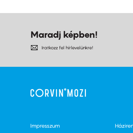
Maradj képben!
Iratkozz fel hírlevelünkre!
Impresszum
Házire
Footer
Foo