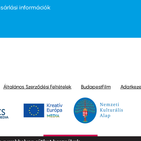
nu
sárlási információk
ond
Általános Szerződési Feltételek
BudapestFilm
Adatkezel