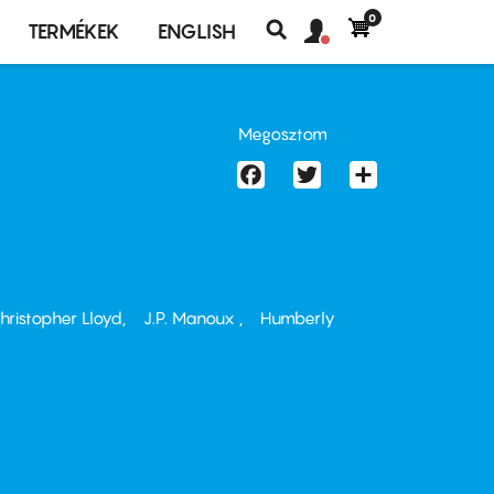
0
Felhasználó
Felhasználói
TERMÉKEK
ENGLISH
fiók
Keresés
fiók
menü
menüje
Megosztom
Facebook
Twitter
Share
hristopher Lloyd
J.P. Manoux
Humberly