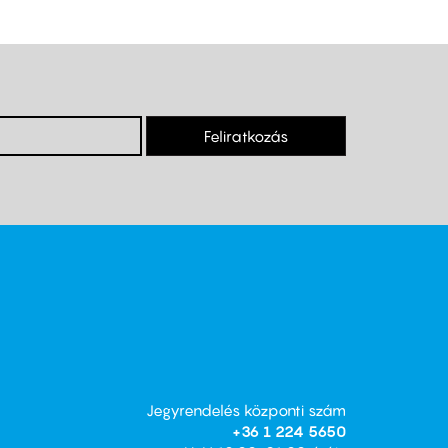
Feliratkozás
Jegyrendelés központi szám
+36 1 224 5650