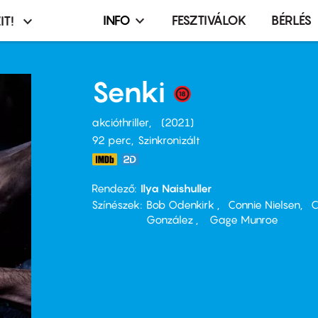
INFO
FESZTIVÁLOK
BÉRLÉS
IT!
Infó,
asztó
esemény,
terembérlés
Senki
menü
akcióthriller
2021
92 perc,
Szinkronizált
Rendező
Ilya Naishuller
Színészek
Bob Odenkirk
Connie Nielsen
C
González
Gage Munroe