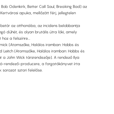
Bob Odenkirk, Better Call Saul, Breaking Bad) az
Kertvárosi apuka, mellőzött férj, jellegtelen
 betör az otthonába, az incidens belobbantja
ngó dühét, és olyan brutális útra löki, amely
 hoz a felszínre...
rmick (Atomszőke, Halálos iramban: Hobbs és
 Leitch (Atomszőke, Halálos iramban: Hobbs és
 a John Wick társrendezője). A rendező Ilya
író-rendező-producere, a forgatókönyvet írta
 sorozat sztori felelőse.