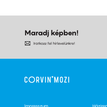
Maradj képben!
Iratkozz fel hírlevelünkre!
Impresszum
Házire