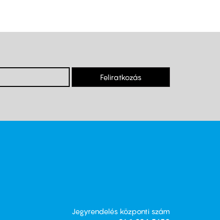
Feliratkozás
Jegyrendelés központi szám