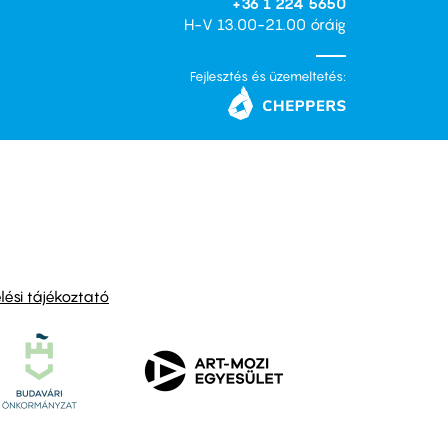
+36 1 224 5650
H-V 13.00-21.00 óráig
Fejlesztés és üzemeltetés:
ési tájékoztató