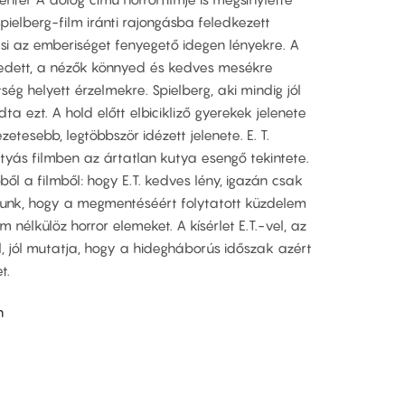
Spielberg-film iránti rajongásba feledkezett
si az emberiséget fenyegető idegen lényekre. A
edett, a nézők könnyed és kedves mesékre
ég helyett érzelmekre. Spielberg, aki mindig jól
a ezt. A hold előtt elbicikliző gyerekek jelenete
etesebb, legtöbbször idézett jelenete. E. T.
kutyás filmben az ártatlan kutya esengő tekintete.
 a filmből: hogy E.T. kedves lény, igazán csak
ulunk, hogy a megmentéséért folytatott küzdelem
m nélkülöz horror elemeket. A kísérlet E.T.-vel, az
l, jól mutatja, hogy a hidegháborús időszak azért
t.
n