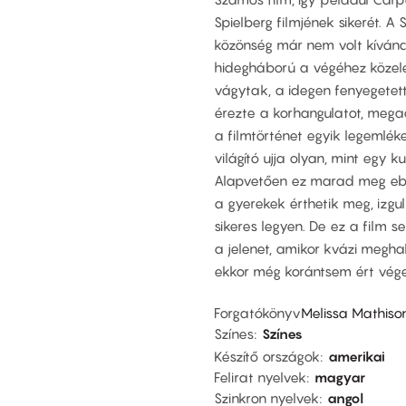
Spielberg filmjének sikerét. A 
közönség már nem volt kívánc
hidegháború a végéhez közel
vágytak, a idegen fenyegetetts
érezte a korhangulatot, megadt
a filmtörténet egyik legemlékez
világító ujja olyan, mint egy 
Alapvetően ez marad meg ebből
a gyerekek érthetik meg, izg
sikeres legyen. De ez a film se
a jelenet, amikor kvázi megha
ekkor még korántsem ért vége
Forgatókönyv
Melissa Mathiso
Színes
Színes
Készítő országok
amerikai
Felirat nyelvek
magyar
Szinkron nyelvek
angol