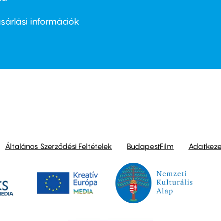
ter
nu
sárlási információk
ond
Általános Szerződési Feltételek
BudapestFilm
Adatkezel