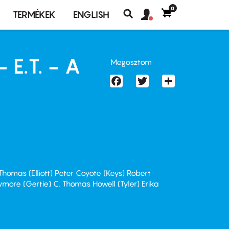
0
Felhasználó
Felhasználói
TERMÉKEK
ENGLISH
fiók
Keresés
fiók
menü
menüje
 E.T. - A
Megosztom
Facebook
Twitter
Share
omas (Elliott) Peter Coyote (Keys) Robert
ore (Gertie) C. Thomas Howell (Tyler) Erika