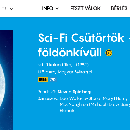
INFO
FESZTIVÁLOK
BÉRLÉS
IT!
Infó,
asztó
esemény,
terembérlés
Sci-Fi Csütörtök -
menü
földönkívüli
sci-fi kalandfilm
1982
115 perc,
Magyar felirattal
Rendező
Steven Spielberg
Színészek
Dee Wallace-Stone (Mary) Henry Th
MacNaughton (Michael) Drew Barrym
Eleniak