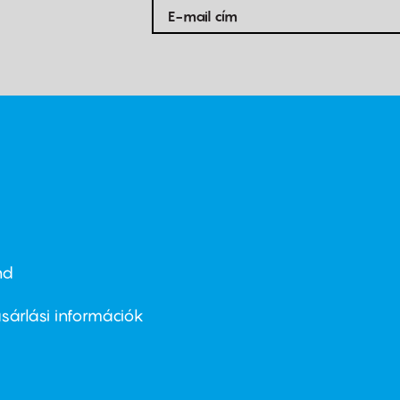
nd
ter
nu
sárlási információk
ond