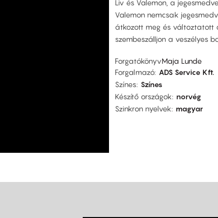
Liv és Valemon, a jegesmedve
Valemon nemcsak jegesmedve,
átkozott meg és változtatott á
szembeszálljon a veszélyes b
Forgatókönyv
Maja Lunde
Forgalmazó
ADS Service Kft.
Színes
Színes
Készítő országok
norvég
Szinkron nyelvek
magyar