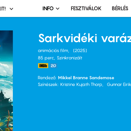
INFO
FESZTIVÁLOK
BÉRLÉS
IT!
Infó,
asztó
esemény,
terembérlés
Sarkvidéki varáz
menü
animációs film
2025
85 perc,
Szinkronizált
Rendező
Mikkel Branne Sandemose
Színészek
Kristine Kujath Thorp
Gunnar Eiri