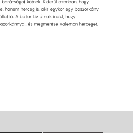
 barátságot kötnek. Kiderül azonban, hogy
 hanem herceg is, akit egykor egy boszorkány
llattá. A bátor Liv útnak indul, hogy
oszorkánnyal, és megmentse Valemon herceget.