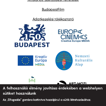
BudapestFilm
Adatkezelési tájékoztató
A felhasználói élmény javítása érdekében a webhelyen
sütiket használunk
Az „Elfogadás” gombra kattintva hozzájárul a sütik létrehozásához.