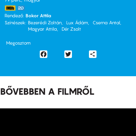
Rendező
Bokor Attila
Színészek
Bezerédi Zoltán
Lux Ádám
Cserna Antal
Magyar Attila
Dér Zsolt
Megosztom
Facebook
Twitter
Share
BŐVEBBEN A FILMRŐL