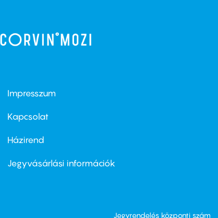
Impresszum
Footer
menu
first
Kapcsolat
Házirend
Footer
menu
second
Jegyvásárlási információk
Jegyrendelés központi szám