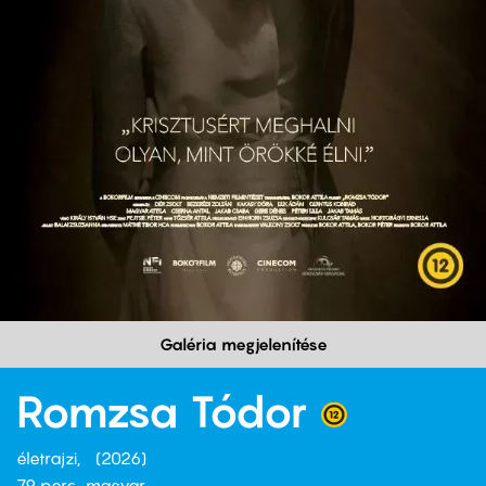
Galéria megjelenítése
Romzsa Tódor
életrajzi
2026
79 perc,
magyar