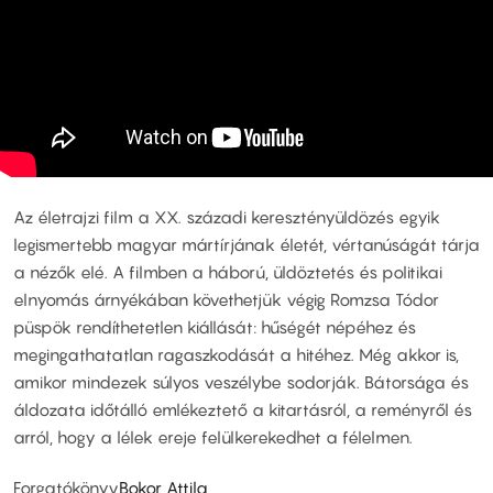
Az életrajzi film a XX. századi keresztényüldözés egyik
legismertebb magyar mártírjának életét, vértanúságát tárja
a nézők elé. A filmben a háború, üldöztetés és politikai
elnyomás árnyékában követhetjük végig Romzsa Tódor
püspök rendíthetetlen kiállását: hűségét népéhez és
megingathatatlan ragaszkodását a hitéhez. Még akkor is,
amikor mindezek súlyos veszélybe sodorják. Bátorsága és
áldozata időtálló emlékeztető a kitartásról, a reményről és
arról, hogy a lélek ereje felülkerekedhet a félelmen.
Forgatókönyv
Bokor Attila